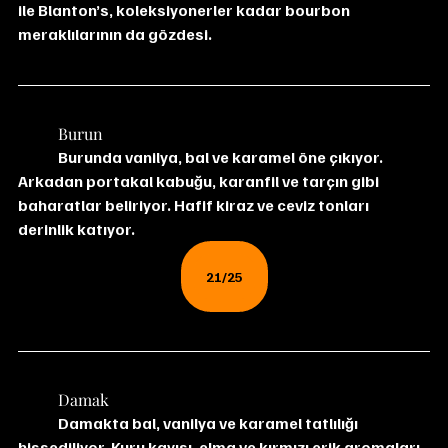
ile Blanton’s, koleksiyonerler kadar bourbon 
meraklılarının da gözdesi.
	Burun
	Burunda vanilya, bal ve karamel öne çıkıyor. 
Arkadan portakal kabuğu, karanfil ve tarçın gibi 
baharatlar beliriyor. Hafif kiraz ve ceviz tonları 
derinlik katıyor.
21/25
	Damak
 	Damakta bal, vanilya ve karamel tatlılığı 
hissediliyor. Kuru kayısı, elma ve kırmızı erik aromaları 