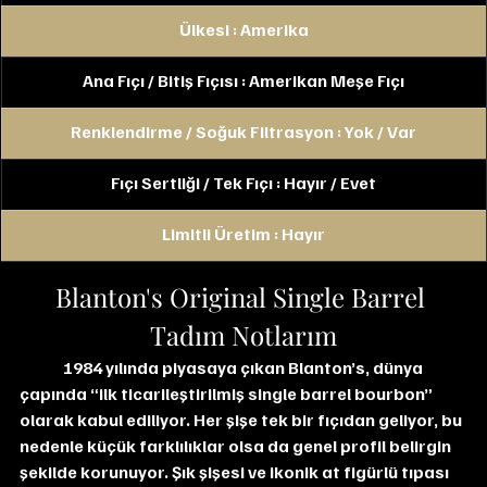
Ülkesi : Amerika
Ana Fıçı / Bitiş Fıçısı : Amerikan Meşe Fıçı
Renklendirme / Soğuk Filtrasyon : Yok / Var
Fıçı Sertliği / Tek Fıçı : Hayır / Evet
Limitli Üretim : Hayır
Blanton's Original Single Barrel 
Tadım Notlarım
	1984 yılında piyasaya çıkan Blanton’s, dünya 
çapında “ilk ticarileştirilmiş single barrel bourbon” 
olarak kabul ediliyor. Her şişe tek bir fıçıdan geliyor, bu 
nedenle küçük farklılıklar olsa da genel profil belirgin 
şekilde korunuyor. Şık şişesi ve ikonik at figürlü tıpası 