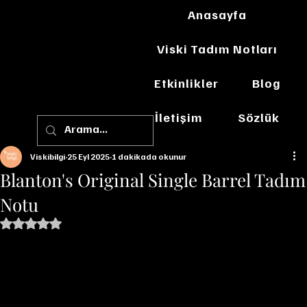
Anasayfa
Viski Tadım Notları
Etkinlikler
Blog
İletişim
Sözlük
Viskibilgi
25 Eyl 2025
1 dakikada okunur
Blanton's Original Single Barrel Tadım
Notu
5 üzerinden NaN yıldız