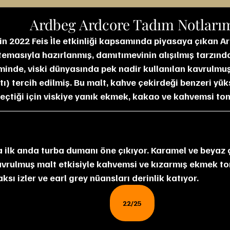
Ardbeg Ardcore Tadım Notları
in 2022 Feis Ìle etkinliği kapsamında piyasaya çıkan A
temasıyla hazırlanmış, damıtımevinin alışılmış tarzından
minde, viski dünyasında pek nadir kullanılan kavrulmuş
tı) tercih edilmiş. Bu malt, kahve çekirdeği benzeri yü
eçtiği için viskiye yanık ekmek, kakao ve kahvemsi ton
kavrulmuş malt etkisiyle kahvemsi ve kızarmış ekmek tonl
sı izler ve earl grey nüansları derinlik katıyor.
22/25