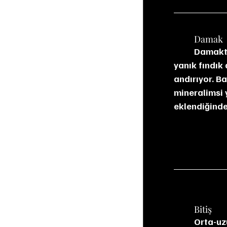
	Damak
	Damakta tatlı bir girişin ardından kavrulmuş maltın verdiği yoğun kahve, kakao ve 
yanık fındık
andırıyor. B
mineralimsi y
eklendiğinde
	Bitiş
	Orta-uzun bir bitiş sunuyor. Kömür, espresso, kakao ve deniz tuzu notalarıyla 