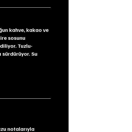
ire sosunu 
iliyor. Tuzlu-
ı sürdürüyor. Su 