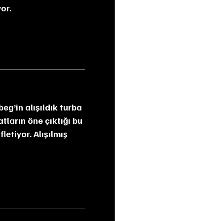
or.
tların öne çıktığı bu 
etiyor. Alışılmış 