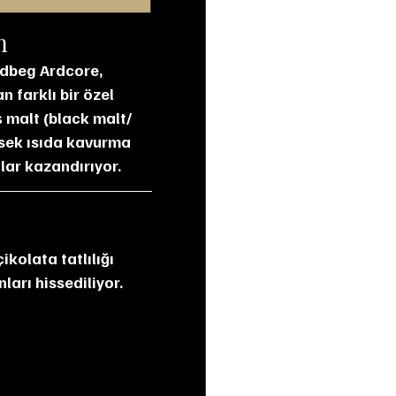
m
rdbeg Ardcore, 
 farklı bir özel 
 malt (black malt/
ksek ısıda kavurma 
lar kazandırıyor.
arı hissediliyor. 