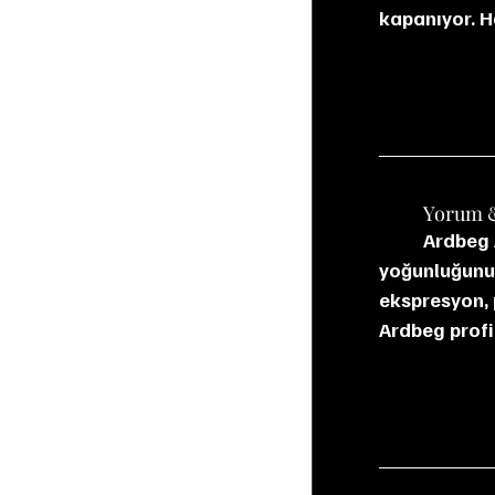
kapanıyor. H
	Yorum 
	Ardbeg Ardcore, kavrulmuş malt (black malt) kullanımıyla Ardbeg’in alışıldık turba 
yoğunluğunu 
ekspresyon, 
Ardbeg profi