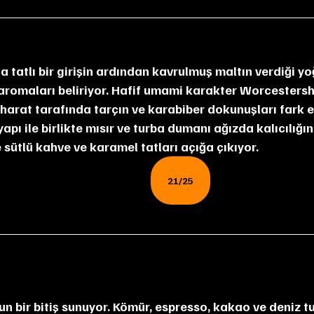
 aromaları beliriyor. Hafif umami karakter Worcestersh
aharat tarafında tarçın ve karabiber dokunuşları fark ed
apı ile birlikte mısır ve turba dumanı ağızda kalıcılığın
 sütlü kahve ve karamel tatları açığa çıkıyor.
21/25