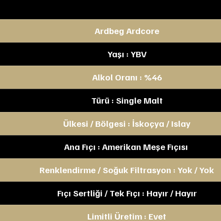
Ardbeg Ardcore
Yaşı : YBV
Alkol Oranı : %46
Türü : Single Malt
Ülkesi / Bölgesi : İskoçya / Islay
Ana Fıçı : Amerikan Meşe Fıçısı 
Renklendirme / Soğuk Filtrasyon : Yok / Yok
Fıçı Sertliği / Tek Fıçı : Hayır / Hayır
Limitli Üretim : Evet