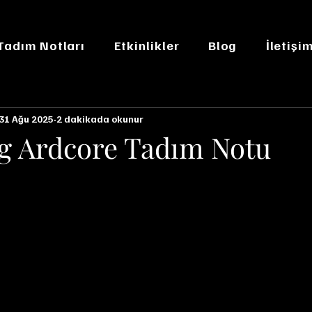
 Tadım Notları
Etkinlikler
Blog
İletişi
31 Ağu 2025
2 dakikada okunur
g Ardcore Tadım Notu
n NaN yıldız