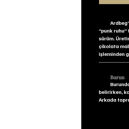
Ardbeg’
“punk ruhu” 
sürüm. Üreti
çikolata mal
işleminden g
	Burun
	Burunda ilk anda turba dumanı öne çıkıyor. Karamel ve beyaz çikolata tatlılığı 
belirirken, 
Arkada toprak