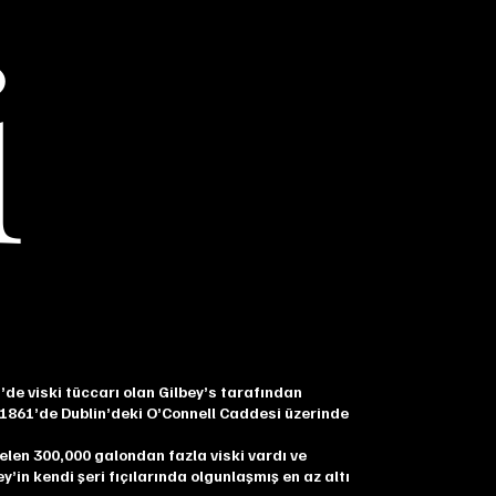
i
n’de viski tüccarı olan Gilbey’s tarafından
 1861’de Dublin’deki O’Connell Caddesi üzerinde
elen 300,000 galondan fazla viski vardı ve
ey’in kendi şeri fıçılarında olgunlaşmış en az altı