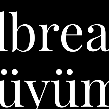
breas
Büyü