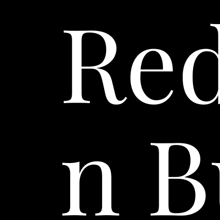
Red
n 