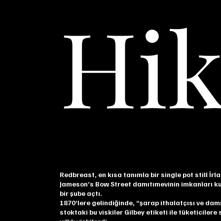
Hik
Redbreast, en kısa tanımla bir single pot still İr
Jameson’s Bow Street damıtımevinin imkanları kul
bir şube açtı.
1870’lere gelindiğinde, “şarap ithalatçısı ve dam
stoktaki bu viskiler Gilbey etiketi ile tüketiciler