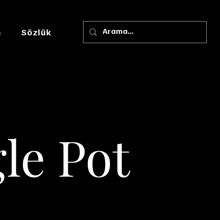
m
Sözlük
le Pot