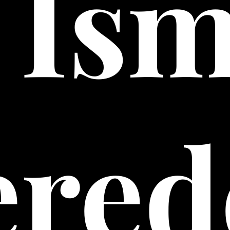
t İsm
ered