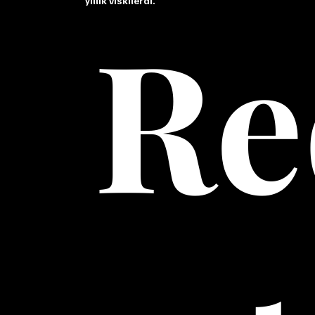
yıllık viskilerdi.
Re