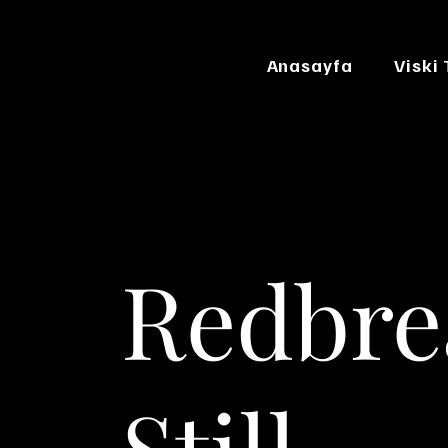
Anasayfa
Viski
Redbrea
Still