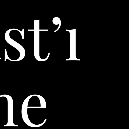
t’ı
me