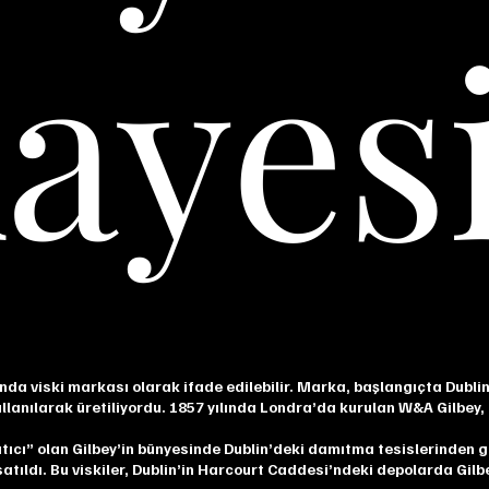
ayes
landa viski markası olarak ifade edilebilir. Marka, başlangıçta Dubli
lanılarak üretiliyordu. 1857 yılında Londra’da kurulan W&A Gilbey,
ıtıcı” olan Gilbey’in bünyesinde Dublin’deki damıtma tesislerinden g
e satıldı. Bu viskiler, Dublin’in Harcourt Caddesi’ndeki depolarda Gilb