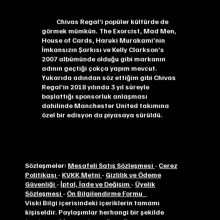
Chivas Regal’i popüler kültürde de
görmek mümkün. The Exorcist, Mad Men,
House of Cards, Haruki Murakami’nin
İmkansızın Şarkısı ve Kelly Clarkson’s
2007 albümünde olduğu gibi markanın
adının geçtiği çokça yapım mevcut.
Yukarıda adından söz ettiğim gibi Chivas
Regal’in 2018 yılında 3 yıl süreyle
başlattığı sponsorluk anlaşması
dahilinde Manchester United takımına
özel bir edisyon da piyasaya sürüldü.
Sözleşmeler:
Mesafeli Satış Sözleşmesi
-
Çerez
Politikası
-
KVKK Metni
-
Gizlilik ve Ödeme
Güvenliği
-
İptal, İade ve Değişim
-
Üyelik
Sözleşmesi
-
Ön Bilgilendirme Formu
Viski Bilgi içerisindeki içeriklerin tamamı
kişiseldir. Paylaşımlar herhangi bir şekilde