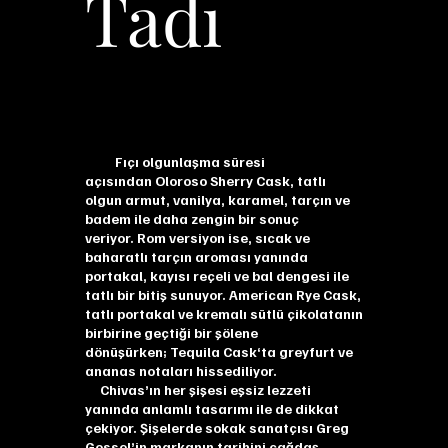
Tadı
Fıçı olgunlaşma süresi
açısından Oloroso Sherry Cask, tatlı
olgun armut, vanilya, karamel, tarçın ve
badem ile daha zengin bir sonuç
veriyor. Rom versiyon ise, sıcak ve
baharatlı tarçın aroması yanında
portakal, kayısı reçeli ve bal dengesi ile
tatlı bir bitiş sunuyor. American Rye Cask,
tatlı portakal ve kremalı sütlü çikolatanın
birbirine geçtiği bir şölene
dönüşürken; Tequila Cask‘ta greyfurt ve
ananas notaları hissediliyor.
Chivas’ın her şişesi eşsiz lezzeti
yanında anlamlı tasarımı ile de dikkat
çekiyor. Şişelerde sokak sanatçısı Greg
Gossel’in markanın tarihini çağdaş