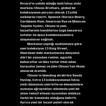
Ricard’ın sahibi olduğu ünlü İskoç viski
markası Chivas Brothers, global bir
koleksiyonun parçası olarak 13 yıllık
viskilerini tanıttı. Spanish Oloroso Sherry,
Caribbean Rum, American Rye ve Mexican
Tequila fıçıları, Chivas’ın yeni
lezzetlerinin kendilerine özgü benzersiz
notalar ile eşsiz kombinasyonlara
ulaşmalarını sağladı.
Markanın yaptığı açıklamaya göre
yeni koleksiyon 13 King Street,
Aberdeen’deki merkezlerine dünyanın
dört bir yanından romlar, egzotik
baharatlar ve lüks tatlar ithal eden
kurucular James ve John Chivas’tan ilham
alınarak üretildi.
Chivas’ın blending direktörü Sandy
Hyslop, Extra 13 koleksiyonunun İskoç
viski dünyasını yeni kitle ve deneyimlere
açmaya uğraştıkları dönemde yeni bir
alanı temsil etmesi açısından oldukça
farklı bir konumda olduğunu belirtti.
Ayrıca yeni bir lezzet paleti olarak