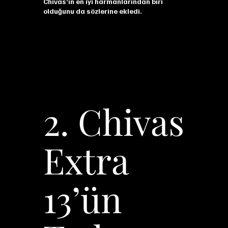
Chivas’ın en iyi harmanlarından biri
olduğunu da sözlerine ekledi.
2. Chivas
Extra
13’ün