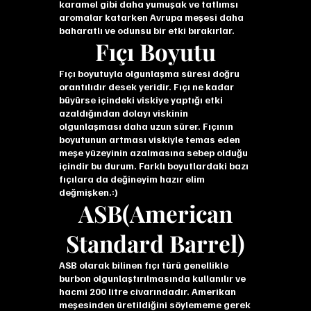
karamel gibi daha yumuşak ve tatlımsı
aromalar katarken Avrupa meşesi daha
baharatlı ve odunsu bir etki bırakırlar.
Fıçı Boyutu
Fıçı boyutuyla olgunlaşma süresi doğru
orantılıdır desek yeridir. Fıçı ne kadar
büyürse içindeki viskiye yaptığı etki
azaldığından dolayı viskinin
olgunlaşması daha uzun sürer. Fıçının
boyutunun artması viskiyle temas eden
meşe yüzeyinin azalmasına sebep olduğu
içindir bu durum. Farklı boyutlardaki bazı
fıçılara da değineyim hazır elim
değmişken.:)
ASB(American
Standard Barrel)
ASB olarak bilinen fıçı türü genellikle
burbon olgunlaştırılmasında kullanılır ve
hacmi 200 litre civarındadır. Amerikan
meşesinden üretildiğini söylememe gerek