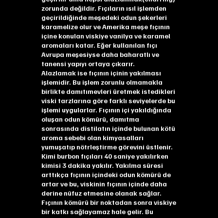
zorunda değildir. Fıçıların ısıl işlemden
geçirildiğinde meşedeki odun şekerleri
karamelize olur ve Amerika meşe fıçının
içine konulan viskiye vanilya ve karamel
aromaları katar. Eğer kullanılan fıçı
Avrupa meşesiyse daha baharatlı ve
tanensi yapıyı ortaya çıkarır.
Alazlamak ise fıçının içinin yakılması
işlemidir. Bu işlem zorunlu olmamakla
birlikte damıtımevleri üretmek istedikleri
viski tarzlarına göre farklı seviyelerde bu
işlemi uygularlar. Fıçının içi yakıldığında
oluşan odun kömürü, damıtma
sonrasında distilatın içinde bulunan kötü
aroma sebebi olan kimyasalları
yumuşatıp nötrleştirme görevini üstlenir.
Kimi burbon fıçıları 40 saniye yakılırken
kimisi 3 dakika yakılır. Yakılma süresi
arttıkça fıçının içindeki odun kömürü de
artar ve bu, viskinin fıçının içinde daha
derine nüfuz etmesine olanak sağlar.
Fıçının kömürü bir noktadan sonra viskiye
bir katkı sağlayamaz hale gelir. Bu