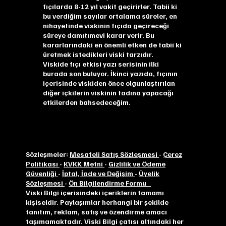
fıçılarda 8-12 yıl vakit geçirirler. Tabii ki
bu verdiğim sayılar ortalama süreler, en
nihayetinde viskinin fıçıda geçireceği
süreye damıtımevi karar verir. Bu
kararlarındaki en önemli etken de tabii ki
üretmek istedikleri viski tarzıdır.
Viskide fıçı etkisi yazı serisinin ilki
burada son buluyor. İkinci yazıda, fıçının
içerisinde viskiden önce olgunlaştırılan
diğer içkilerin viskinin tadına yapacağı
etkilerden bahsedeceğim.
Sözleşmeler:
Mesafeli Satış Sözleşmesi
-
Çerez
Politikası
-
KVKK Metni
-
Gizlilik ve Ödeme
Güvenliği
-
İptal, İade ve Değişim
-
Üyelik
Sözleşmesi
-
Ön Bilgilendirme Formu
Viski Bilgi içerisindeki içeriklerin tamamı
kişiseldir. Paylaşımlar herhangi bir şekilde
tanıtım, reklam, satış ve özendirme amacı
taşımamaktadır. Viski Bilgi çatısı altındaki her