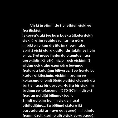
Viski üretiminde fıçı etkisi, viski ve
fıçı ilişkisi.
İskoçya’daki (ve bazı başka ülkelerdeki)
viski üretim regülasyonlarına göre
imbikten çıkan distilatın (new make
spirit) viski olarak adlandırılabilmesi için
en az 3 yıl meşe fıçılarda olgunlaşması
gereklidir. Ki içtiğimiz bir çok viskinin 3
yıldan çok daha uzun süre boyunca
fıçılarda kaldığını biliyoruz. Eee fıçıyla bu
kadar etkileşimin, viskinin tadına ve
kokusuna önemli ölçüde etkisi olacağı da
tartışmasız bir gerçek. Hatta bir viskinin
tadının ve kokusunun %70-80’inin direkt
fıçıdan geldiği bilinmektedir.
Şimdi gelelim fıçının viskiyi nasıl
etkilediğine… Bu bölümü sizlere iki
parçada aktarmaya çalışacağım. İlkinde
fıçının özelliklerine göre viskiye yapacağı