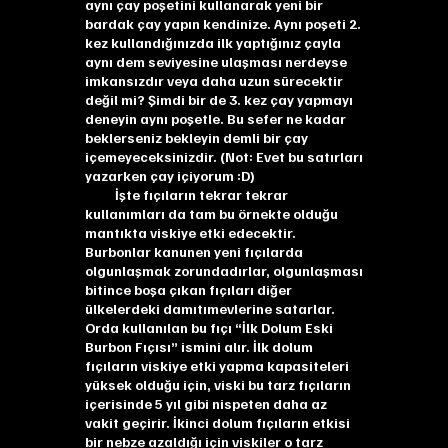
aynı çay poşetini kullanarak yeni bir
bardak çay yapın kendinize. Aynı poşeti 2.
kez kullandığınızda ilk yaptığınız çayla
aynı dem seviyesine ulaşması nerdeyse
imkansızdır veya daha uzun sürecektir
değil mi? Şimdi bir de 3. kez çay yapmayı
deneyin aynı poşetle. Bu sefer ne kadar
beklerseniz bekleyin demli bir çay
içemeyeceksinizdir. (Not: Evet bu satırları
yazarken çay içiyorum :D)
İşte fıçıların tekrar tekrar
kullanımları da tam bu örnekte olduğu
mantıkta viskiye etki edecektir.
Burbonlar kanunen yeni fıçılarda
olgunlaşmak zorundadırlar, olgunlaşması
bitince boşa çıkan fıçıları diğer
ülkelerdeki damıtımevlerine satarlar.
Orda kullanılan bu fıçı “İlk Dolum Eski
Burbon Fıçısı” ismini alır. İlk dolum
fıçıların viskiye etki yapma kapasiteleri
yüksek olduğu için, viski bu tarz fıçıların
içerisinde 5 yıl gibi nispeten daha az
vakit geçirir. İkinci dolum fıçıların etkisi
bir nebze azaldığı için viskiler o tarz