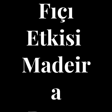
Fıçı
Etkisi
Madeir
a