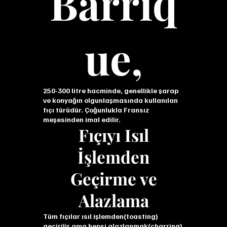
Barriq
ue,
250-300 litre hacminde, genellikle şarap
ve konyağın olgunlaşmasında kullanılan
fıçı türüdür. Çoğunlukla Fransız
meşesinden imal edilir.
Fıçıyı Isıl
İşlemden
Geçirme ve
Alazlama
Tüm fıçılar ısıl işlemden(toasting)
geçirilir ama hepsi alazlanmak(charring)