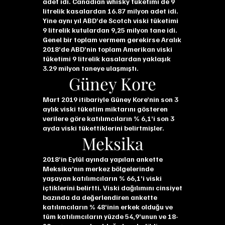
adet idi. Canadian whisky tüketimi de 9
litrelik kasalardan 16.87 milyon adet idi.
Yine aynı yıl ABD’de Scotch viski tüketimi
9 litrelik kutulardan 9,25 milyon tane idi.
Genel bir toplam vermem gerekirse Aralık
2018’de ABD’nin toplam Amerikan viski
tüketimi 9 litrelik kasalardan yaklaşık
3.29 milyon taneye ulaşmıştı.
Güney Kore
Mart 2019 itibariyle Güney Kore’nin son 3
aylık viski tüketim miktarını gösteren
verilere göre katılımcıların % 6,1’i son 3
ayda viski tükettiklerini belirtmişler.
Meksika
2018’in Eylül ayında yapılan ankette
Meksika’nın merkez bölgelerinde
yaşayan katılımcıların % 66,1’i viski
içtiklerini belirtti. Viski dağılımını cinsiyet
bazında da değerlendiren ankette
katılımcıların % 48’inin erkek olduğu ve
tüm katılımcıların yüzde 54,9’unun ve 18-