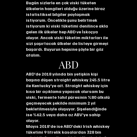
Bugün sizlerle en çok viski tüketen
ülkelerin hangileri olduğu üzerine biraz
istatistiksel bilgiler paylaşmak
istiyorum. Öncelikle şunu belirtmek
istiyorum ki viski tüketimi denilince akla
gelen ilk ülkeler hep ABD ve İskoçya
oluyor. Ancak viski tüketim miktarları ile
sizi şaşırtacak ülkeler de listeye girmeyi
başardı. Buyurun hepsine şöyle bir göz
atalım.
ABD
ABD’de 2018 yılında bin yetişkin kişi
başına düşen straight whiskey 245.5 litre
ile Kentucky’ye ait. Straight whiskey için
kısa bir açıklama yapacak olursam bu
viski, fermente tahıl püresinin %80 alkolü
geçmeyecek şekilde minimum 2 yıl
bekletilmesiyle oluşuyor. Şişelendiğinde
ise %62.5 veya daha az ABV’ye sahip
oluyor.
Mayıs 2018’de ise ABD’deki Irish whiskey
tüketimi 9 litrelik kasalardan 328 bin