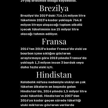
29 yaş arasında olduğu kaydedildi.
Brezilya
Brezilya’da 2019’daki 716.14 milyon litre
tüketimin 2023’e kadar yaklaşık 764.8
milyon litreye ulaşacağı toplam alkollü
içecek tüketiminin ise 15 milyar litre
olacağı tahmin ediliyor.
Fransa
2014’ten 2018’e kadar Fransa’da viski ve
bourbon içme sıklığını gösteren
araştırmaya göre 2018 yılında Fransa’da
yaklaşık 1,3 milyon insan 3 bardak veya
daha fazla viski içti.
Hindistan
Kalabalık nüfusu nedeniyle viskiyi en çok
tüketen ülkelerin en başında gelen
Hindistan’da, 2014 yılında 1,5 milyar litre
viski tüketildi. Hindistan’ın 2007’den
2016’ya kadar geçen sürede tükettiği
viski miktarını gösteren verilerde