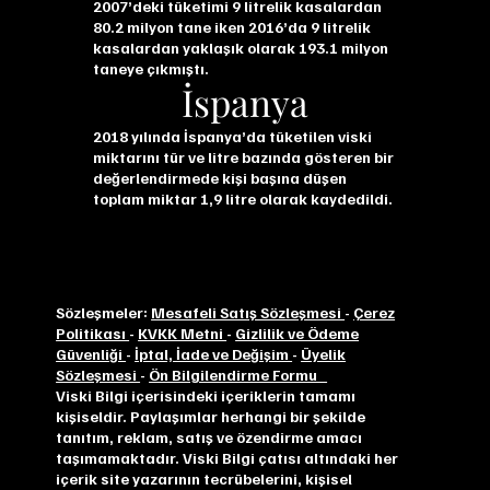
2007’deki tüketimi 9 litrelik kasalardan
80.2 milyon tane iken 2016’da 9 litrelik
kasalardan yaklaşık olarak 193.1 milyon
taneye çıkmıştı.
İspanya
2018 yılında İspanya’da tüketilen viski
miktarını tür ve litre bazında gösteren bir
değerlendirmede kişi başına düşen
toplam miktar 1,9 litre olarak kaydedildi.
Sözleşmeler:
Mesafeli Satış Sözleşmesi
-
Çerez
Politikası
-
KVKK Metni
-
Gizlilik ve Ödeme
Güvenliği
-
İptal, İade ve Değişim
-
Üyelik
Sözleşmesi
-
Ön Bilgilendirme Formu
Viski Bilgi içerisindeki içeriklerin tamamı
kişiseldir. Paylaşımlar herhangi bir şekilde
tanıtım, reklam, satış ve özendirme amacı
taşımamaktadır. Viski Bilgi çatısı altındaki her
içerik site yazarının tecrübelerini, kişisel