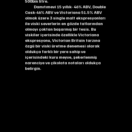
500bin litre.
Damıtımevi 15 yıllık- 46% ABV, Double
Cask-46% ABV ve Victoriana 51.5% ABV
olmak üzere 3 single malt ekspresyonları
ile viski severlerin en gözde tatlarından
olmayı çoktan başarmış bir tesis. Bu
viskiler içerisinde özellikle Victoriana
ekspresyonu, Victorian Britain tarzına
özgü bir viski üretme denemesi olarak
oldukça farklı bir yere sahip ve
içerisindeki kuru meyve, şekerlenmiş
narenciye ve çikolata notaları oldukça
belirgin.