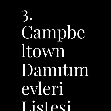
3.
Campbe
ltown
Damıtım
evleri
Listesi