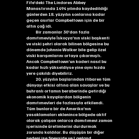
Fife’deki The Lindores Abbey
Manastırında 1494 yılında kaydedildiği
günlerden 18. yüzyılın sonlarına kadar
geçen asırlar Campbeltown için de bir
altın çağ idi.
Bir zamanlar 30’dan fazla
damıtımeviyle İskoçya’nın viski başkenti
ve viski şehri olarak bilinen bölgesine bu
dönemde Johnnie Walker bile gelip özel
viski karışımlarını ortaya çıkarmıştı.
Ancak Campbeltown’un kaderi nasıl bu
kadar hızlı yükseldiyse yine aynı hızda
yere çakıldı diyebiliriz.
20. yüzyılın başlarından itibaren tüm
dünyayı etkisi altına alan savaşlar ve bu
buhranlı ortamın beraberinde getirdiği
ekonomik kayıplardan bölgenin
damıtımevleri de fazlasıyla etkilendi.
Tüm bunlara bir de Amerika’nın
yasaklamaları eklenince bölgede aktif
olarak çalışan onlarca damıtımevi zaman
içerisinde üretimlerini durdurmak
zorunda kaldılar. Bu düşüşün bir diğer
nedeni ise Speyside ve Lowland