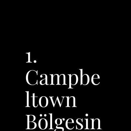
1.
Campbe
ltown
Bölgesin