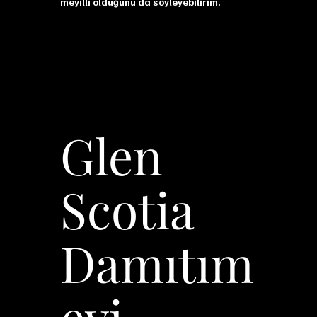
meyilli olduğunu da söyleyebilirim.
Glen
Scotia
Damıtım
evi