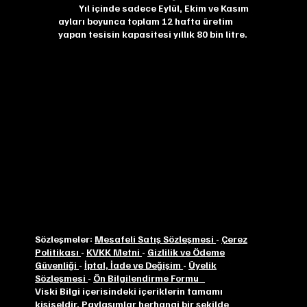
Yıl içinde sadece Eylül, Ekim ve Kasım
ayları boyunca toplam 12 hafta üretim
yapan tesisin kapasitesi yıllık 80 bin litre.
Sözleşmeler:
Mesafeli Satış Sözleşmesi
-
Çerez
Politikası
-
KVKK Metni
-
Gizlilik ve Ödeme
Güvenliği
-
İptal, İade ve Değişim
-
Üyelik
Sözleşmesi
-
Ön Bilgilendirme Formu
Viski Bilgi içerisindeki içeriklerin tamamı
kişiseldir. Paylaşımlar herhangi bir şekilde