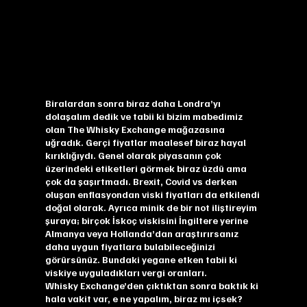
Biralardan sonra biraz daha Londra’yı
dolaşalım dedik ve tabii ki bizim mabedimiz
olan
The Whisky Exchange
mağazasına
uğradık. Gerçi fiyatlar maalesef biraz hayal
kırıklığıydı. Genel olarak piyasanın çok
üzerindeki etiketleri görmek biraz üzdü ama
çok da şaşırtmadı. Brexit, Covid vs derken
oluşan enflasyondan viski fiyatları da etkilendi
doğal olarak. Ayrıca minik de bir not iliştireyim
şuraya; birçok İskoç viskisini İngiltere yerine
Almanya veya Hollanda’dan araştırırsanız
daha uygun fiyatlara bulabileceğinizi
görürsünüz. Bundaki yegane etken tabii ki
viskiye uyguladıkları vergi oranları.
Whisky Exchange’den çıktıktan sonra baktık ki
hala vakit var, e ne yapalım, biraz mı içsek?