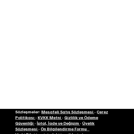
Tabii ki bu 5 yıllık süreçte kendime sürekli yatırım
yaptım ve hala da yapmaya devam ediyorum. WSET,
EWA, Islay Whisky Academy gibi kuruluşlardan aldığım
sertifikalar, Whisky Show London’a katılmak, İskoçya
turuna çıkıp damıtımevi ziyaret etmek ve tüm yurt dışı
seyahatlerimi, ne kadar çok viski tadarsam damağım o
kadar gelişir mantığından yola çıkarak planlamak.
Ayrıca bu 4 yıllık zaman zarfı için sizlere de teşekkür
etmek istiyorum. Yaptığım etkinlikleri dolduran, benimle
İnstagram üzerinden iletişim kurup sorular soran,
yorumlarıyla mutlu eden sizlere. Ve tabii ki Viski Bilgi
hesabı sayesinde hayatıma giren, kazandığım güzel
insanlara. İyi ki varsınız… Çok teşekkür ederim.
Nihat Önder
Sözleşmeler:
Mesafeli Satış Sözleşmesi
-
Çerez
Politikası
-
KVKK Metni
-
Gizlilik ve Ödeme
Güvenliği
-
İptal, İade ve Değişim
-
Üyelik
Sözleşmesi
-
Ön Bilgilendirme Formu